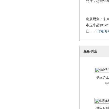
公斤，总营业额
发展规划：未来
审玉米品种1-
江，... [
详细介
最新供应
供应齐玉
202
供应东利