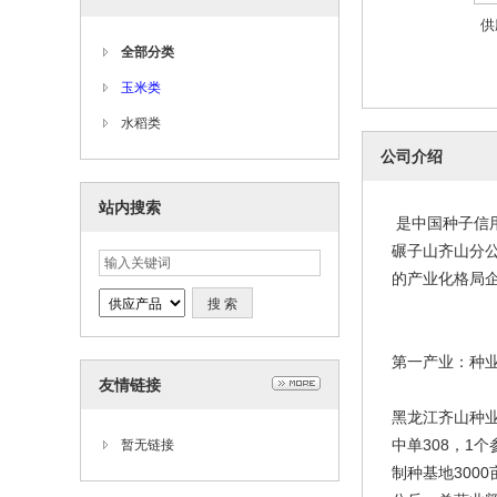
供
全部分类
玉米类
水稻类
公司介绍
站内搜索
是中国种子信用
碾子山齐山分公
的产业化格局
第一产业：种
友情链接
黑龙江齐山种业
中单308，1
暂无链接
制种基地300