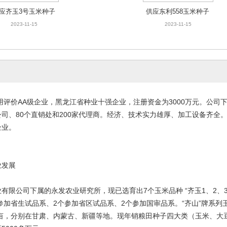
应齐玉3号玉米种子
供应东利558玉米种子
2023-11-15
2023-11-15
评价AA级企业，黑龙江省种业十强企业，注册资金为3000万元。公司
司、80个直销处和200家代理商。经济、技术实力雄厚、加工设备齐全
企业。
业发展
有限公司下属的永发农业研究所，现已选育出7个玉米品种 “齐玉1、2、
个参加省生试品系、2个参加省区试品系、2个参加国审品系。“齐山”牌系
0亩，分别在甘肃、内蒙古、新疆等地。现年销粮田种子四大类（玉米、大豆