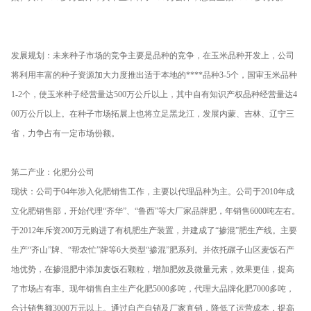
发展规划：未来种子市场的竞争主要是品种的竞争，在玉米品种开发上，公司
将利用丰富的种子资源加大力度推出适于本地的****品种3-5个，国审玉米品种
1-2个，使玉米种子经营量达500万公斤以上，其中自有知识产权品种经营量达4
00万公斤以上。在种子市场拓展上也将立足黑龙江，发展内蒙、吉林、辽宁三
省，力争占有一定市场份额。
第二产业：化肥分公司
现状：公司于04年涉入化肥销售工作，主要以代理品种为主。公司于2010年成
立化肥销售部，开始代理“齐华”、“鲁西”等大厂家品牌肥，年销售6000吨左右。
于2012年斥资200万元购进了有机肥生产装置，并建成了“掺混”肥生产线。主要
生产“齐山”牌、“帮农忙”牌等6大类型“掺混”肥系列。并依托碾子山区麦饭石产
地优势，在掺混肥中添加麦饭石颗粒，增加肥效及微量元素，效果更佳，提高
了市场占有率。现年销售自主生产化肥5000多吨，代理大品牌化肥7000多吨，
合计销售额3000万元以上。通过自产自销及厂家直销，降低了运营成本，提高