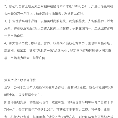
2、以公司自有土地及周边水稻种植区可年产水稻1400万公斤，产量出绿色有机
大米1000万公斤以上，如走高端市场销售，利润将以亿计。
3、打造优质高端米品牌，以精美时尚的包装、稳定的品质、齐备的品种，以食
用型、特贡型及礼品型3大类进入国内大型超市，争取在国内一、二线城市占有
一定市场份额。
4、加大营销力度，以绿色、营养、味美为产品核心竞争力，主攻中高档市场，
高标准、精加工，建立“东北第一米”品牌米业，稳定国内市场同时进入国际市
场，市场潜力巨大，前景广阔。
第五产业：牧草合作社
现状：公司于2013年入股胜利村牧草合作社，占其70%股权。该合作社拥有300
0亩土地，以发展草业为主。
如全部整地完成，种植紫花苜蓿，效益可观。种1亩苜蓿平均每年可产苜蓿干草
780公斤，每亩苜蓿年产值达1120元。苜蓿成本主要有人工费、种子费、化肥
费、机械收获费等，每年每亩总计投入为330元左右。则种苜蓿每亩可得纯收益