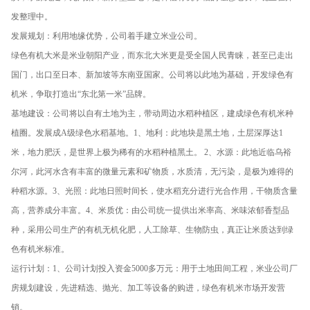
发整理中。
发展规划：利用地缘优势，公司着手建立米业公司。
绿色有机大米是米业朝阳产业，而东北大米更是受全国人民青睐，甚至已走出
国门，出口至日本、新加坡等东南亚国家。公司将以此地为基础，开发绿色有
机米，争取打造出“东北第一米”品牌。
基地建设：公司将以自有土地为主，带动周边水稻种植区，建成绿色有机米种
植圈。发展成A级绿色水稻基地。1、地利：此地块是黑土地，土层深厚达1
米，地力肥沃，是世界上极为稀有的水稻种植黑土。 2、水源：此地近临乌裕
尔河，此河水含有丰富的微量元素和矿物质，水质清，无污染，是极为难得的
种稻水源。3、光照：此地日照时间长，使水稻充分进行光合作用，干物质含量
高，营养成分丰富。4、米质优：由公司统一提供出米率高、米味浓郁香型品
种，采用公司生产的有机无机化肥，人工除草、生物防虫，真正让米质达到绿
色有机米标准。
运行计划：1、公司计划投入资金5000多万元：用于土地田间工程，米业公司厂
房规划建设，先进精选、抛光、加工等设备的购进，绿色有机米市场开发营
销。