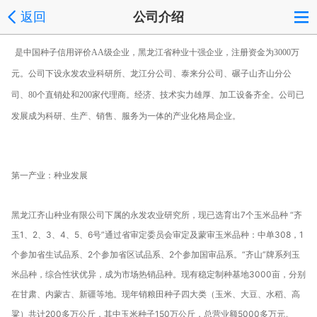
返回
公司介绍
是中国种子信用评价AA级企业，黑龙江省种业十强企业，注册资金为3000万
元。公司下设永发农业科研所、龙江分公司、泰来分公司、碾子山齐山分公
司、80个直销处和200家代理商。经济、技术实力雄厚、加工设备齐全。公司已
发展成为科研、生产、销售、服务为一体的产业化格局企业。
第一产业：种业发展
下属的永发农业研究所，现已选育出7个玉米品种 “齐
黑龙江齐山种业有限公司
玉1、2、3、4、5、6号”通过省审定委员会审定及蒙审玉米品种：中单308，1
个参加省生试品系、2个参加省区试品系、2个参加国审品系。“齐山”牌系列玉
米品种，综合性状优异，成为市场热销品种。现有稳定制种基地3000亩，分别
在甘肃、内蒙古、新疆等地。现年销粮田种子四大类（玉米、大豆、水稻、高
粱）共计200多万公斤，其中玉米种子150万公斤，总营业额5000多万元。