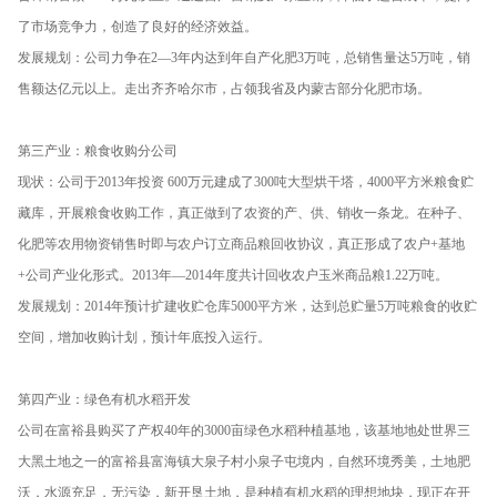
了市场竞争力，创造了良好的经济效益。
发展规划：公司力争在2—3年内达到年自产化肥3万吨，总销售量达5万吨，销
售额达亿元以上。走出齐齐哈尔市，占领我省及内蒙古部分化肥市场。
第三产业：粮食收购分公司
现状：公司于2013年投资 600万元建成了300吨大型烘干塔，4000平方米粮食贮
藏库，开展粮食收购工作，真正做到了农资的产、供、销收一条龙。在种子、
化肥等农用物资销售时即与农户订立商品粮回收协议，真正形成了农户+基地
+公司产业化形式。2013年—2014年度共计回收农户玉米商品粮1.22万吨。
发展规划：2014年预计扩建收贮仓库5000平方米，达到总贮量5万吨粮食的收贮
空间，增加收购计划，预计年底投入运行。
第四产业：绿色有机水稻开发
公司在富裕县购买了产权40年的3000亩绿色水稻种植基地，该基地地处世界三
大黑土地之一的富裕县富海镇大泉子村小泉子屯境内，自然环境秀美，土地肥
沃，水源充足，无污染，新开垦土地，是种植有机水稻的理想地块，现正在开