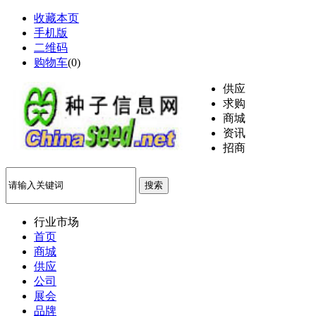
收藏本页
手机版
二维码
购物车
(
0
)
供应
求购
商城
资讯
招商
搜索
行业市场
首页
商城
供应
公司
展会
品牌