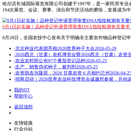
哈尔滨长城国际展览有限公司创建于1997年，是一家民营专
194次展览、会议、赛事、演出和节庆活动的磨练，发展成为
9月1日起实施！品种登记申请受理审查DNA指纹检测有关要求
8月28日，全国农技中心发布关于明确非主要农作物品种登记申
·
北京种业代表团亮相2026世界种子大会
2026-05-29
·
2026西北（甘肃）农机博览会暨2026西北（甘肃）农资
·
农业农村部公布97个番茄登记品种
2026-05-25
·
生产、销售伪劣种子，被判刑
2026-05-25
·
农资助农兴陇原，2026 甘肃农资 6 月相约兰州
2026-04-2
·
招商启动｜2026世界农业科技博览会诚邀您参展，共创
我的DT
帮助中心
返回顶部
友情链接
行业分站