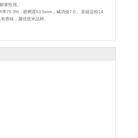
耐寒性强。
75.3%，胶稠度53.5mm，碱消值7.0， 直链淀粉14.
味好,有香味，属优质米品种。