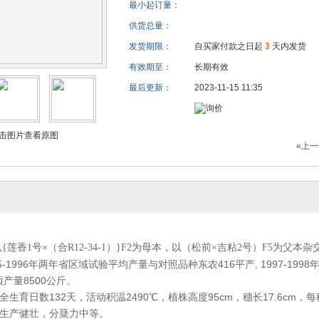
最小起订量：
供货总量：
发货期限：
自买家付款之日起
3
天内发货
有效期至：
长期有效
最后更新：
2023-11-15 11:35
击图片查看原图
«上
莲香1号×（合R12-34-1）}F2为母本，以（松前×吉粘2号）F5为父本
5-1996年两年省区域试验平均产量与对照品种东农416平产, 1997-19
产量8500公斤。
生育日数132天，活动积温2490℃，植株高度95cm，穗长17.6cm，每
生产健壮，分蘖力中等。