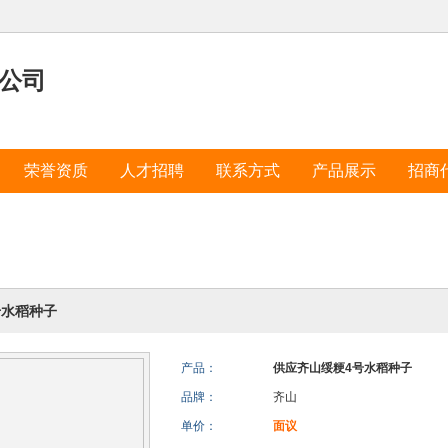
公司
荣誉资质
人才招聘
联系方式
产品展示
招商
号水稻种子
产品：
供应齐山绥粳4号水稻种子
品牌：
齐山
单价：
面议