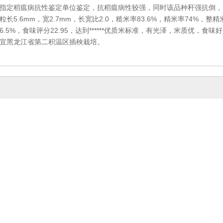
指定稻瘟病抗性鉴定单位鉴定，抗稻瘟病性较强，同时该品种秆强抗倒，
长5.6mm，宽2.7mm，长宽比2.0，糙米率83.6%，精米率74%，整精米率
6.5%，食味评分22.95，达到******优质米标准，有光泽，米质优，食
宜黑龙江省第二积温区插秧栽培。