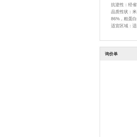
抗逆性：经省
品质性状：米粒
86%，粗蛋白
适宜区域：适
询价单