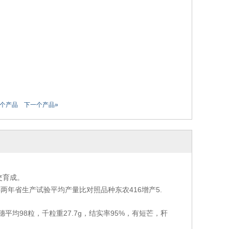
一个产品
下一个产品»
杂交育成。
98年两年省生产试验平均产量比对照品种东农416增产5.
穗平均98粒，千粒重27.7g，结实率95%，有短芒，秆