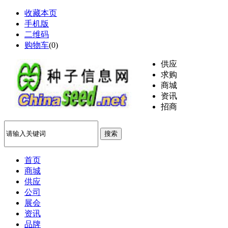
收藏本页
手机版
二维码
购物车
(
0
)
供应
求购
商城
资讯
招商
搜索
首页
商城
供应
公司
展会
资讯
品牌