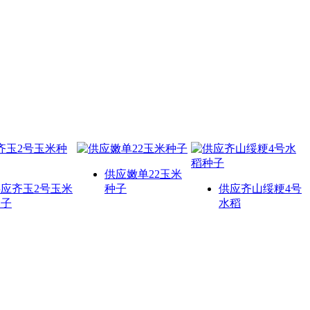
供应嫩单22玉米
应齐玉2号玉米
种子
供应齐山绥粳4号
种子
水稻