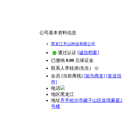
公司基本资料信息
黑龙江齐山种业有限公司
通过认证
[诚信档案]
已缴纳
0.00
元保证金
联系人
李桂涛(先生)
会员
[
当前离线
]
[加为商友]
[发送信
件]
电话
地区
黑龙江
地址
齐齐哈尔市碾子山区益璟豪庭2
号楼