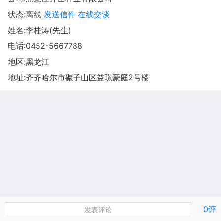
状态:
离线
发送信件
在线交谈
姓名:李桂涛(先生)
电话:
0452-5667788
地区:黑龙江
地址:
齐齐哈尔市碾子山区益璟豪庭2号楼
0评
发表评论