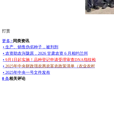
打赏
更多
>
同类资讯
• 生产、销售伪劣种子，被判刑
• 农资助农兴陇原，2026 甘肃农资 6 月相约兰州
•
9月1日起实施！品种登记申请受理审查DNA指纹检
•
2025年中央财政强农惠农富农政策清单（农业农村
• 2025年中央一号文件发布
0
条
相关评论