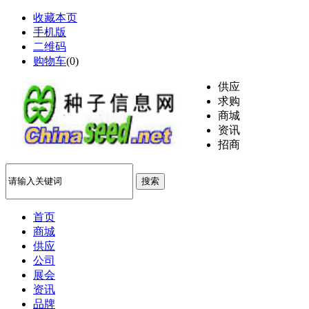
收藏本页
手机版
二维码
购物车
(
0
)
供应
求购
商城
资讯
招商
搜索
首页
商城
供应
公司
展会
资讯
品牌