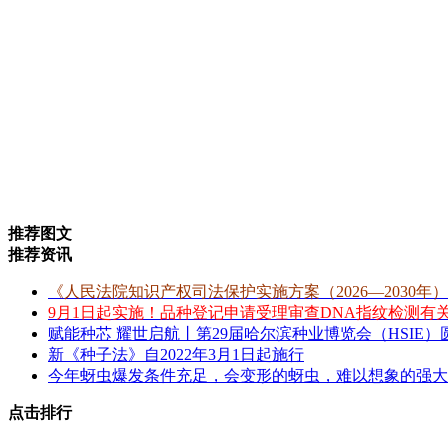
推荐图文
推荐资讯
《人民法院知识产权司法保护实施方案（2026—2030年
9月1日起实施！品种登记申请受理审查DNA指纹检测有
赋能种芯 耀世启航丨第29届哈尔滨种业博览会（HSIE）
新《种子法》自2022年3月1日起施行
今年蚜虫爆发条件充足，会变形的蚜虫，难以想象的强大
点击排行