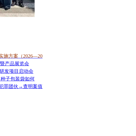
方案（2026—20
交流暨产品展览会
0”研发项目启动会
标”，种子包装袋如何
肥犯罪团伙→查明案值