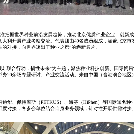
准把握世界种业前沿发展趋
势，推动北京优质种业企业、创新成
意大利开展产业
考察交流。代表团由
40
名成员组成，涵盖北京市
准的对接，向世界递出了
种业之都
”的崭新名片。
，以“联合行动，韧性未来”为主题，聚焦种业科技创新、国际贸易
举办20余场专题研讨、产业交流活动
。
来自中国
（含港澳台地区
科迪华
、佩特库斯（PETKUS）、海芬（HiPhen）等国际知名
维度对接，各参会单位结合自身业务领域，针对性开展供需对接