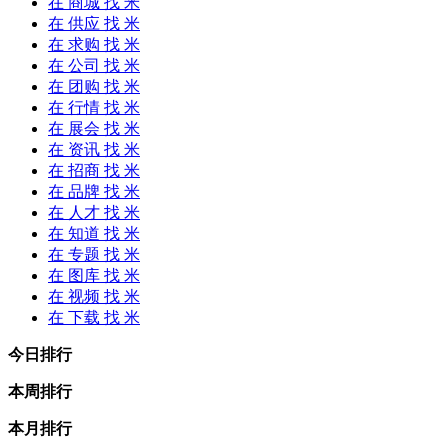
在
商城
找 米
在
供应
找 米
在
求购
找 米
在
公司
找 米
在
团购
找 米
在
行情
找 米
在
展会
找 米
在
资讯
找 米
在
招商
找 米
在
品牌
找 米
在
人才
找 米
在
知道
找 米
在
专题
找 米
在
图库
找 米
在
视频
找 米
在
下载
找 米
今日排行
本周排行
本月排行