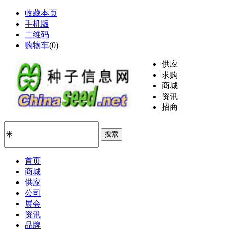
收藏本页
手机版
二维码
购物车
(
0
)
供应
求购
商城
资讯
招商
搜索
首页
商城
供应
公司
展会
资讯
品牌