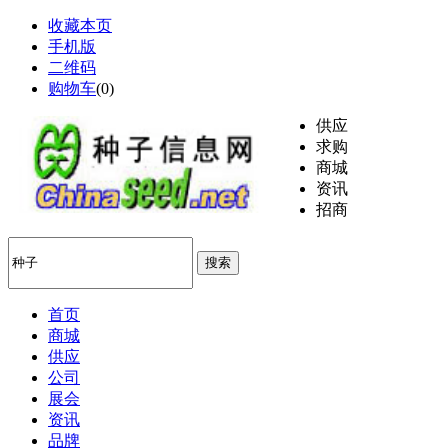
收藏本页
手机版
二维码
购物车
(
0
)
供应
求购
商城
资讯
招商
搜索
首页
商城
供应
公司
展会
资讯
品牌