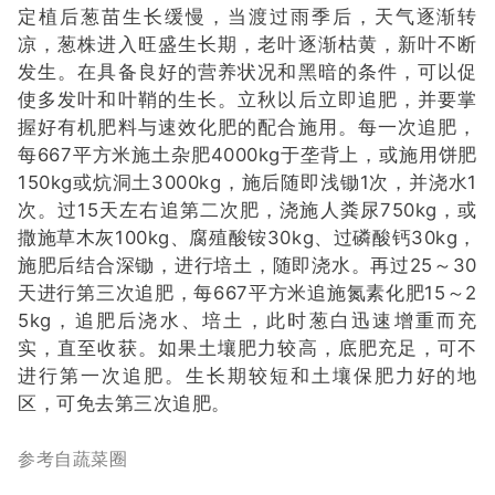
定植后葱苗生长缓慢，当渡过雨季后，天气逐渐转
凉，葱株进入旺盛生长期，老叶逐渐枯黄，新叶不断
发生。在具备良好的营养状况和黑暗的条件，可以促
使多发叶和叶鞘的生长。立秋以后立即追肥，并要掌
握好有机肥料与速效化肥的配合施用。每一次追肥，
每
667平方米施土杂肥4000kg于垄背上，或施用饼肥
150kg或炕洞土3000kg，施后随即浅锄1次，并浇水1
次。过15天左右追第二次肥，浇施人粪尿750kg，或
撒施草木灰100kg、腐殖酸铵30kg、过磷酸钙30kg，
施肥后结合深锄，进行培土，随即浇水。再过25～30
天进行第三次追肥，每667平方米追施氮素化肥15～2
5kg，追肥后浇水、培土，此时葱白迅速增重而充
实，直至收获。如果土壤肥力较高，底肥充足，可不
进行第一次追肥。生长期较短和土壤保肥力好的地
区，可免去第三次追肥。
参考自
蔬菜圈