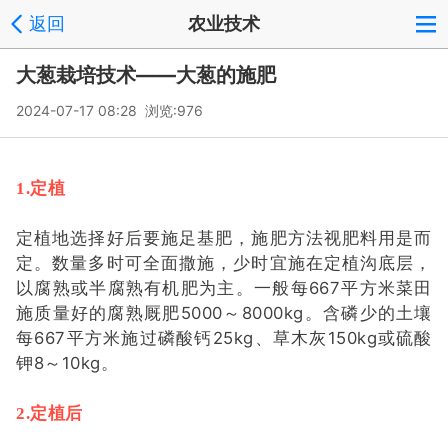
返回
农业技术
大葱栽培技术——大葱的施肥
2024-07-17 08:28 浏览:
976
1.定植
定植地选择好后要施足基肥，施肥方法视肥料用是而
定。数量多时可全面撒施，少时宜施在定植沟底层，
以腐熟或半腐熟有机肥为主。一般每
667平方米菜田
施质量好的腐熟厩肥5000～8000kg。含磷少的土壤
每667平方米施过磷酸钙25kg、草木灰150kg或硫酸
钾8～10kg。
2.定植后