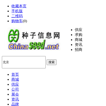
收藏本页
手机版
二维码
购物车
(
0
)
供应
求购
商城
资讯
招商
搜索
首页
商城
供应
公司
展会
资讯
品牌